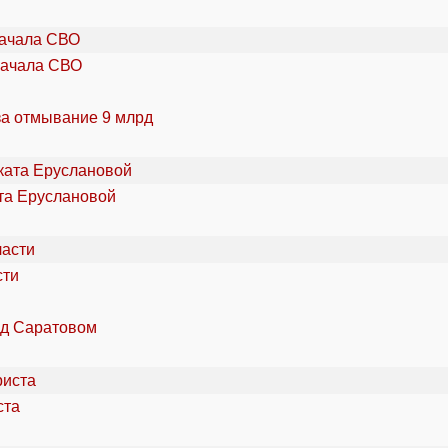
начала СВО
за отмывание 9 млрд
та Еруслановой
сти
од Саратовом
ста