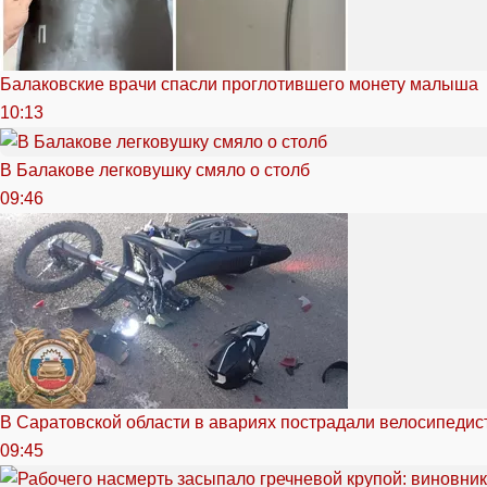
Балаковские врачи спасли проглотившего монету малыша
10:13
В Балакове легковушку смяло о столб
09:46
В Саратовской области в авариях пострадали велосипедист
09:45