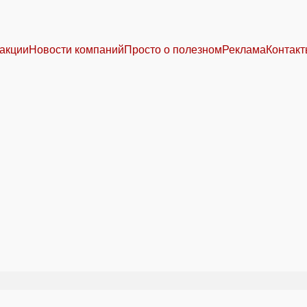
акции
Новости компаний
Просто о полезном
Реклама
Контак