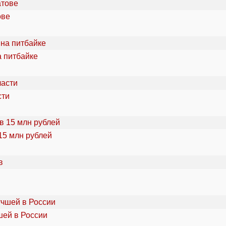
ове
а питбайке
сти
15 млн рублей
шей в России