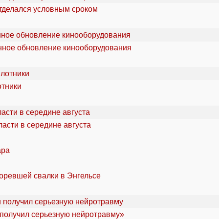
отделался условным сроком
онное обновление кинооборудования
отники
асти в середине августа
ара
горевшей свалки в Энгельсе
«получил серьезную нейротравму»