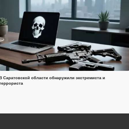
В Саратовской области обнаружили экстремиста и
террориста