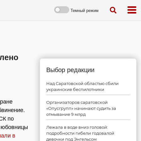
Темный режим
лено
Выбор редакции
Над Саратовской областью сбили
украинские беспилотники
тране
Организаторов саратовской
«Опусгрупп» начинают судить за
бвинение.
отмывание 9 млрд
СК по
 любовницы
Лежала в воде вниз головой:
подробности гибели годовалой
пали в
девочки под Энгельсом