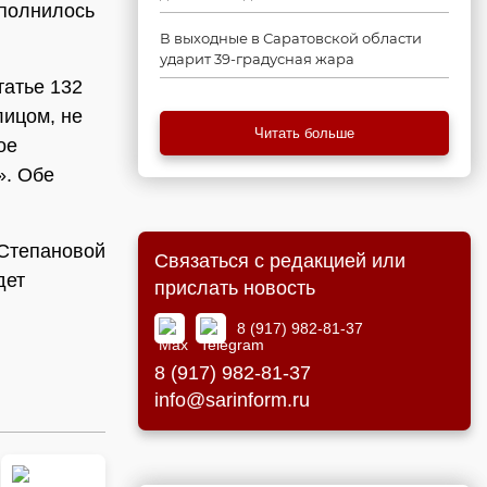
сполнилось
В выходные в Саратовской области
ударит 39-градусная жара
татье 132
лицом, не
Читать больше
ое
». Обе
 Степановой
Связаться с редакцией или
дет
прислать новость
8 (917) 982-81-37
8 (917) 982-81-37
info@sarinform.ru