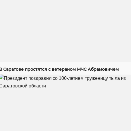
В Саратове простятся с ветераном МЧС Абрамовичем