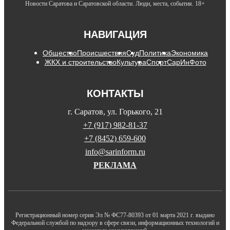
Новости Саратова и Саратовской области. Люди, места, события. 18+
НАВИГАЦИЯ
Общество
Происшествия
Суд
Политика
Экономика
ЖКХ и строительство
Культура
Спорт
СарИнФото
КОНТАКТЫ
г. Саратов, ул. Горького, 21
+7 (917) 982-81-37
+7 (8452) 659-600
info@sarinform.ru
РЕКЛАМА
Регистрационный номер серия Эл № ФС77-80393 от 01 марта 2021 г. выдано
Федеральной службой по надзору в сфере связи, информационных технологий и