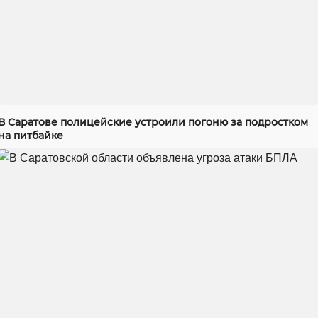
В Саратове полицейские устроили погоню за подростком
на питбайке