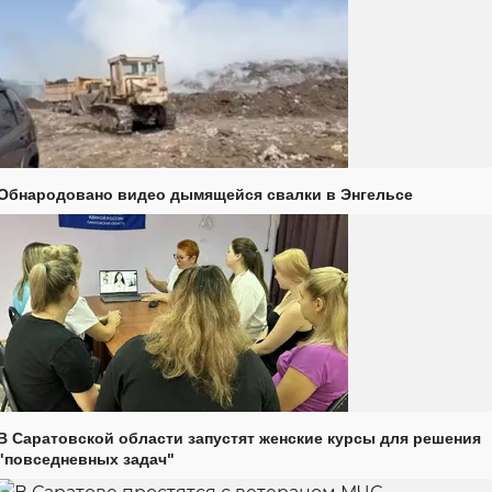
Обнародовано видео дымящейся свалки в Энгельсе
В Саратовской области запустят женские курсы для решения
"повседневных задач"