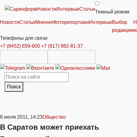
Новости
Интервью
Статьи
Темный режим
Новости
Статьи
Мнения
Фоторепортажи
Интервью
Выбор
Н
редакции
к
Телефоны для связи
+7 (8452) 659-600
+7 (917) 982-81-37
Поиск
8 июля 2011, 14:23
Общество
В Саратов может приехать