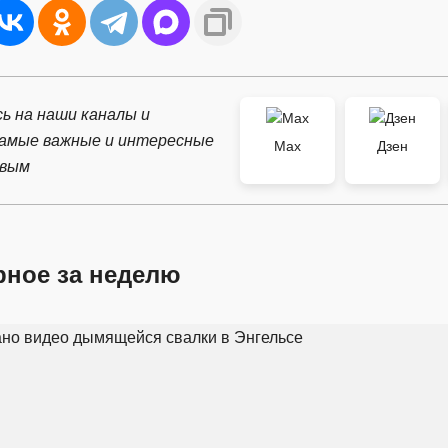
ь на наши каналы и
самые важные и интересные
Max
Дзен
рвым
рное за неделю