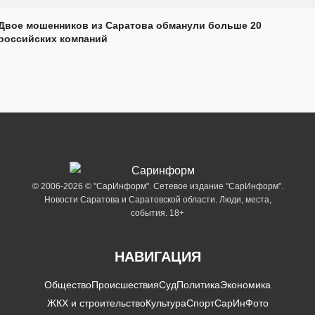
Двое мошенников из Саратова обманули больше 20
российских компаний
© 2006-2026 © "СарИнформ". Сетевое издание "СарИнформ".
Новости Саратова и Саратовской области. Люди, места,
события. 18+
НАВИГАЦИЯ
Общество
Происшествия
Суд
Политика
Экономика
ЖКХ и строительство
Культура
Спорт
СарИнФото