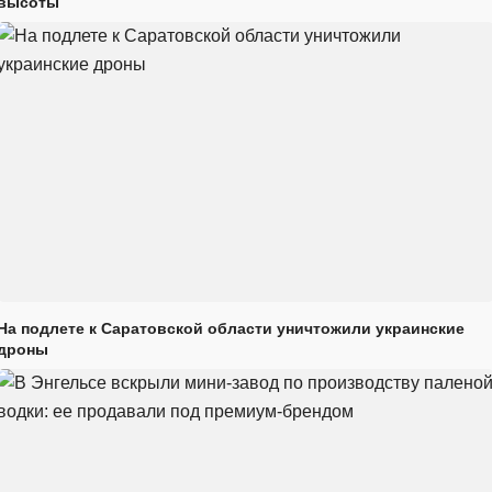
высоты
На подлете к Саратовской области уничтожили украинские
дроны