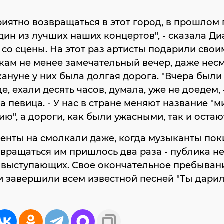
риятно возвращаться в этот город, в прошлом 
ин из лучших наших концертов", - сказала Ди
со сцены. На этот раз артисты подарили свои
ам не менее замечательный вечер, даже нес
акануне у них была долгая дорога. "Вчера были
е, ехали десять часов, думала, уже не доедем, 
а певица. - У нас в стране меняют название "
ию", а дороги, как были ужасными, так и остают
енты на смолкали даже, когда музыканты пок
звращаться им пришлось два раза - публика не
 выступающих. Свое окончательное пребывани
и завершили всем известной песней "Ты дари