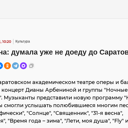
, 10:20
Культура
а: думала уже не доеду до Сарато
аратовском академическом театре оперы и ба
я концерт Дианы Арбениной и группы "Ночные
. Музыканты представили новую программу "К
ы смогли услышать полюбившиеся многим пе
ически", "Солнце", "Священник", "31-я весна",
", "Время года – зима", "Лети, моя душа", "Fly"