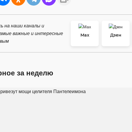
ь на наши каналы и
самые важные и интересные
Max
Дзен
рвым
рное за неделю