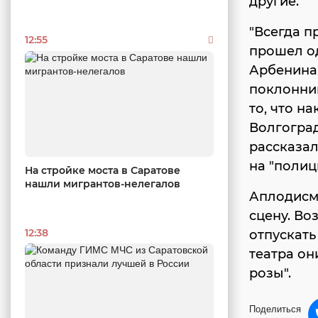
другие.
"Всегда п
12:55
прошел од
Арбенина 
поклонник
то, что н
Волгоград
рассказал
на "полиц
На стройке моста в Саратове
нашли мигрантов-нелегалов
Аплодисм
сцену. Во
12:38
отпускать
театра он
розы".
Поделиться