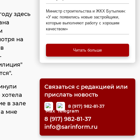
Министр строительства и ЖКХ Бутылкин:
году здесь
«У нас появились новые застройщики,
ана
которые выполняют работу с хорошим
качеством»
м
мотря на
 в
Читать больше
-
милиция"
ся".
инули
Связаться с редакцией или
прислать новость
 хотела
е в зале
8 (917) 982-81-37
ла мне
8 (917) 982-81-37
info@sarinform.ru