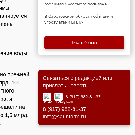
горящего мусорного полигона
аммы
ланируется
В Саратовской области объявили
угрозу атаки БПЛА
епень
Читать больше
чение воды
сно прежней
Связаться с редакцией или
лрд. 100
прислать новость
итного
8 (917) 982-81-37
ра, я
бещали на
8 (917) 982-81-37
о 1,5 млрд.
info@sarinform.ru
.