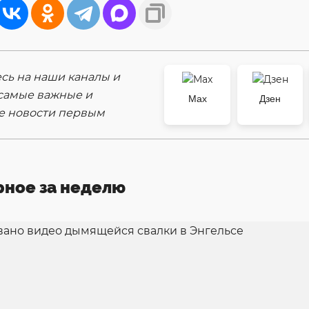
ь на наши каналы и
самые важные и
Max
Дзен
е новости первым
рное за неделю