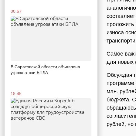
аналогично
00:57
составляет
проложить 
износа осн
транспорти
Самое важн
для новых 
В Саратовской области объявлена
угроза атаки БПЛА
Обсуждая п
программе 
млн. рубле
18:45
бюджета. С
обращаюсь 
согласител
рублей, но