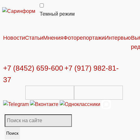
Темный режим
Новости
Статьи
Мнения
Фоторепортажи
Интервью
Вы
ре
+7 (8452) 659-600
+7 (917) 982-81-
37
Поиск