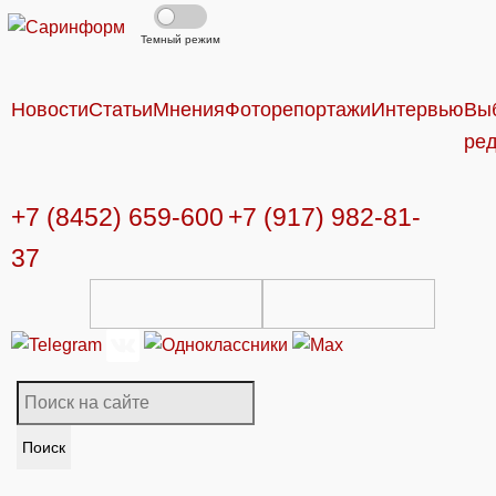
Темный режим
Новости
Статьи
Мнения
Фоторепортажи
Интервью
Вы
ре
+7 (8452) 659-600
+7 (917) 982-81-
37
Поиск