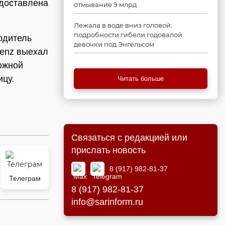
 доставлена
отмывание 9 млрд
Лежала в воде вниз головой:
подробности гибели годовалой
одитель
девочки под Энгельсом
Benz выехал
рожной
ицу.
Читать больше
Связаться с редакцией или
прислать новость
8 (917) 982-81-37
Телеграм
8 (917) 982-81-37
info@sarinform.ru