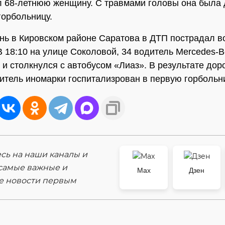
л 68-летнюю женщину. С травмами головы она была
горбольницу.
ень в Кировском районе Саратова в ДТП пострадал в
В 18:10 на улице Соколовой, 34 водитель Mercedes-
у и столкнулся с автобусом «Лиаз». В результате до
итель иномарки госпитализрован в первую горбольн
ь на наши каналы и
самые важные и
Max
Дзен
е новости первым