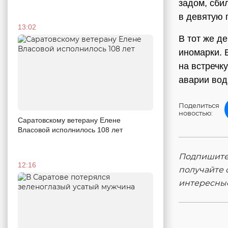
задом, сби
в девятую 
13:02
В тот же д
иномарки. 
на встречк
аварии вод
Поделиться
новостью:
Саратовскому ветерану Елене
Власовой исполнилось 108 лет
Подпишитес
12:16
получайте 
интересны