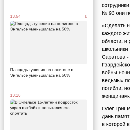
сотрудники
№ 93 они п
13:54
«Сделать н
каждого жи
области, и
школьники 
Саратова -
Гвардейско
Площадь тушения на полигоне в
войны ноч
Энгельсе уменьшилась на 50%
ведьмы» по
погибли, н
13:18
женщинам-л
Олег Грище
дань памят
в которой 