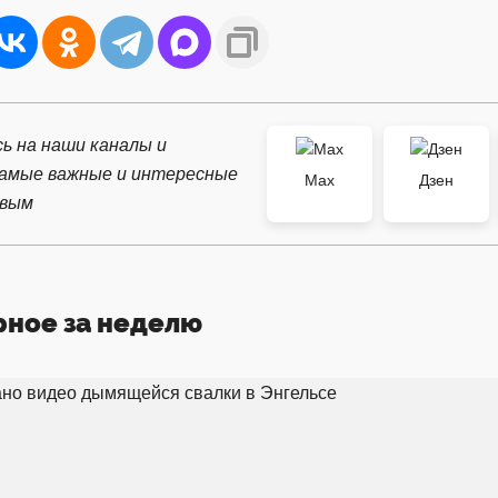
ь на наши каналы и
самые важные и интересные
Max
Дзен
рвым
рное за неделю