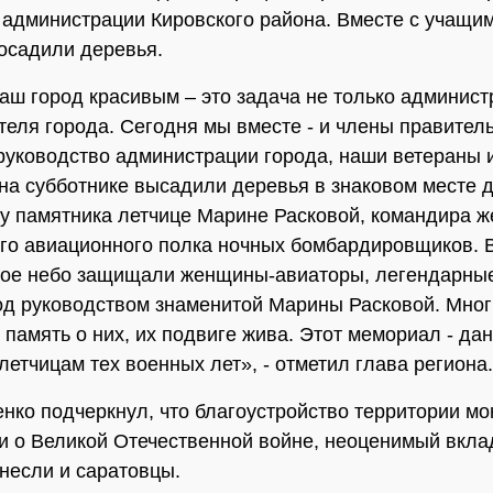
 администрации Кировского района. Вместе с учащи
осадили деревья.
аш город красивым – это задача не только админист
теля города. Сегодня мы вместе - и члены правител
 руководство администрации города, наши ветераны 
на субботнике высадили деревья в знаковом месте 
 у памятника летчице Марине Расковой, командира ж
го авиационного полка ночных бомбардировщиков. 
ное небо защищали женщины-авиаторы, легендарны
д руководством знаменитой Марины Расковой. Мног
о память о них, их подвиге жива. Этот мемориал - да
етчицам тех военных лет», - отметил глава региона.
нко подчеркнул, что благоустройство территории мо
и о Великой Отечественной войне, неоценимый вкла
внесли и саратовцы.