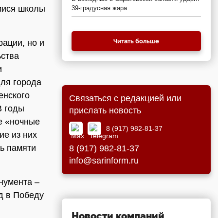
мися школы
39-градусная жара
Читать больше
рации, но и
ьства
и
для города
енского
Связаться с редакцией или
В годы
прислать новость
е «ночные
8 (917) 982-81-37
ие из них
нь памяти
8 (917) 982-81-37
info@sarinform.ru
нумента –
д в Победу
Новости компаний