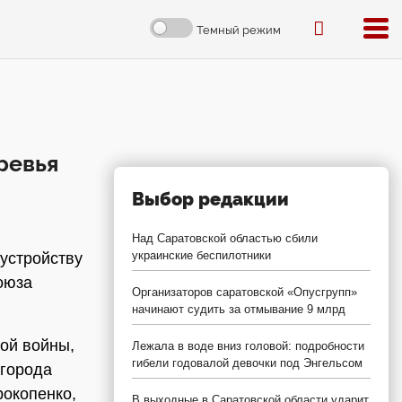
Темный режим
ревья
Выбор редакции
Над Саратовской областью сбили
украинские беспилотники
устройству
оюза
Организаторов саратовской «Опусгрупп»
начинают судить за отмывание 9 млрд
ой войны,
Лежала в воде вниз головой: подробности
гибели годовалой девочки под Энгельсом
 города
рокопенко,
В выходные в Саратовской области ударит