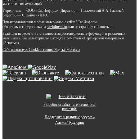
массовых коммуникаций.
Учредитель — ООО «СарИнформ». Директор — Письменный А.А. Главный
редактор — Спринчанэ Д.Ю.
При использовании любых материалов с сайта "СарИнформ"
обязательна гиперссылка на
sarinform.ru
или на страницу с новостью.
Редакция не несет ответственность за достоверность информации в рекламных
материалах. Такие материалы выходят с пометкой «Партнёрский материал» и
«Реклама».
Сайт использует Cookie и сервиc Яндекс.Метрика
Разработка сайта - агентство "Без
иллюзий"
Поддержка и развитие ресурса -
Алексей Кухтерин