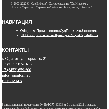
© 2006-2026 © "СарИнформ". Сетевое издание "СарИнформ".
Новости Саратова и Саратовской области. Люди, места, события. 18+
НАВИГАЦИЯ
Общество
Происшествия
Суд
Политика
Экономика
ЖКХ и строительство
Культура
Спорт
СарИнФото
КОНТАКТЫ
г. Саратов, ул. Горького, 21
+7 (917) 982-81-37
+7 (8452) 659-600
info@sarinform.ru
РЕКЛАМА
Регистрационный номер серия Эл № ФС77-80393 от 01 марта 2021 г. выдано
Федеральной службой по надзору в сфере связи, информационных технологий и