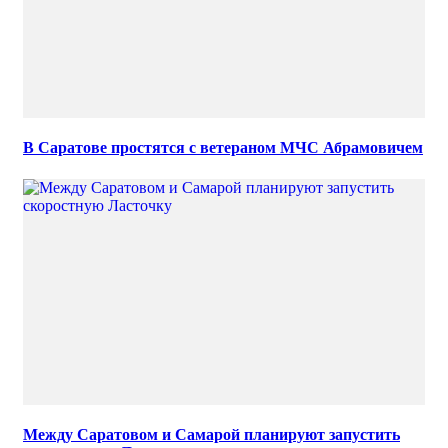
В Саратове простятся с ветераном МЧС Абрамовичем
Между Саратовом и Самарой планируют запустить