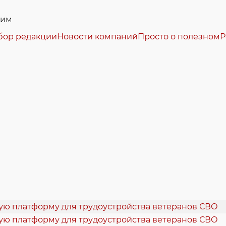
жим
бор редакции
Новости компаний
Просто о полезном
Р
кую платформу для трудоустройства ветеранов СВО