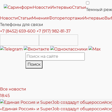
Новости
Интервью
Статьи
Темный ре
Новости
Статьи
Мнения
Фоторепортажи
Интервью
Вы
Телефоны для связи
+7 (8452) 659-600
+7 (917) 982-81-37
Поиск
Все новости
18:45
«Единая Россия» и SuperJob создадут общероссийс