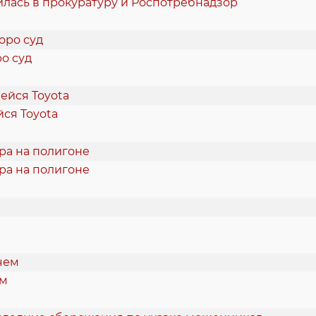
илась в прокуратуру и Роспотребнадзор
о суд
ся Toyota
ра на полигоне
ем