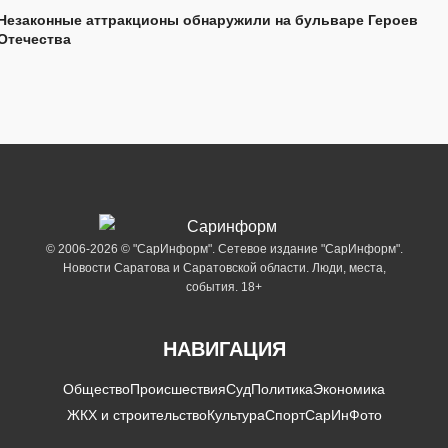
Незаконные аттракционы обнаружили на бульваре Героев
Отечества
© 2006-2026 © "СарИнформ". Сетевое издание "СарИнформ".
Новости Саратова и Саратовской области. Люди, места,
события. 18+
НАВИГАЦИЯ
Общество
Происшествия
Суд
Политика
Экономика
ЖКХ и строительство
Культура
Спорт
СарИнФото