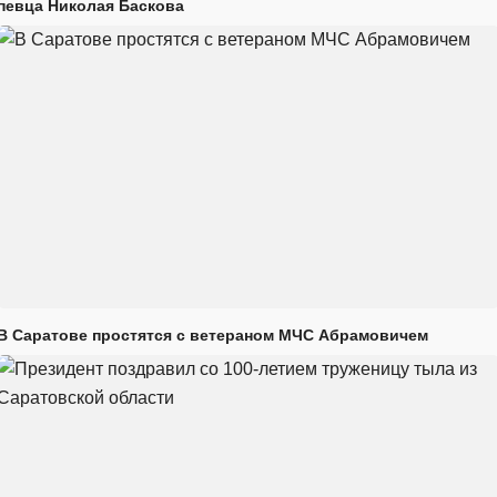
певца Николая Баскова
В Саратове простятся с ветераном МЧС Абрамовичем