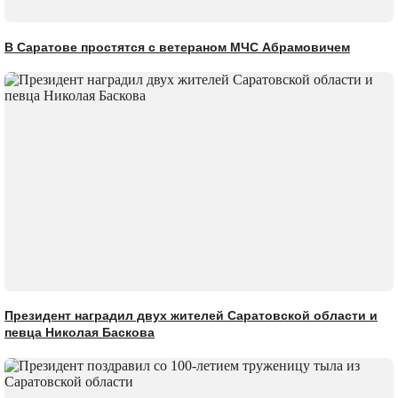
В Саратове простятся с ветераном МЧС Абрамовичем
Президент наградил двух жителей Саратовской области и
певца Николая Баскова