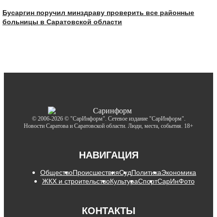
Бусаргин поручил минздраву проверить все районные
больницы в Саратовской области
© 2006-2026 © "СарИнформ". Сетевое издание "СарИнформ".
Новости Саратова и Саратовской области. Люди, места, события. 18+
НАВИГАЦИЯ
Общество
Происшествия
Суд
Политика
Экономика
ЖКХ и строительство
Культура
Спорт
СарИнФото
КОНТАКТЫ