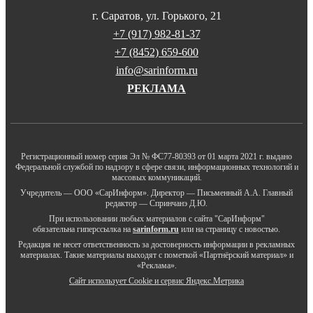
г. Саратов, ул. Горького, 21
+7 (917) 982-81-37
+7 (8452) 659-600
info@sarinform.ru
РЕКЛАМА
Регистрационный номер серия Эл № ФС77-80393 от 01 марта 2021 г. выдано
Федеральной службой по надзору в сфере связи, информационных технологий и
массовых коммуникаций.
Учредитель — ООО «СарИнформ». Директор — Письменный А.А. Главный
редактор — Спринчанэ Д.Ю.
При использовании любых материалов с сайта "СарИнформ"
обязательна гиперссылка на
sarinform.ru
или на страницу с новостью.
Редакция не несет ответственность за достоверность информации в рекламных
материалах. Такие материалы выходят с пометкой «Партнёрский материал» и
«Реклама».
Сайт использует Cookie и сервиc Яндекс.Метрика