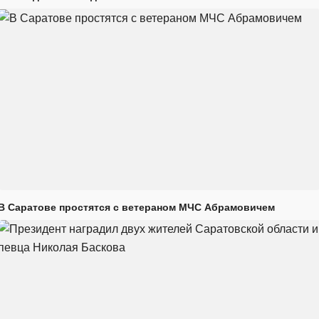
В Саратове простятся с ветераном МЧС Абрамовичем