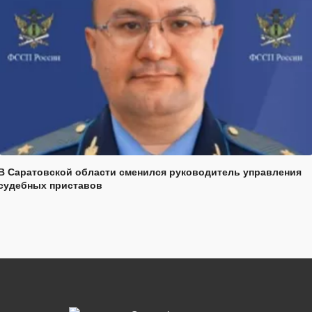
В Саратовской области сменился руководитель управления
судебных приставов