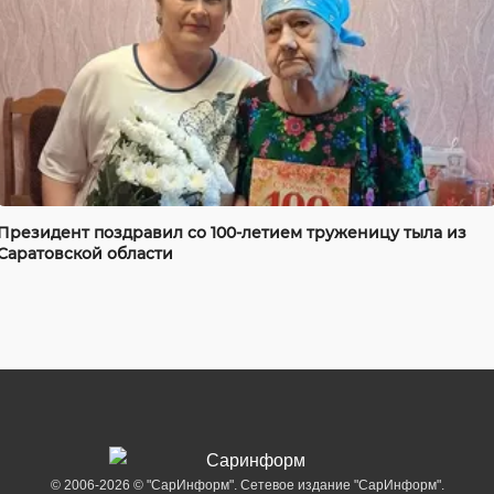
Президент поздравил со 100-летием труженицу тыла из
Саратовской области
© 2006-2026 © "СарИнформ". Сетевое издание "СарИнформ".