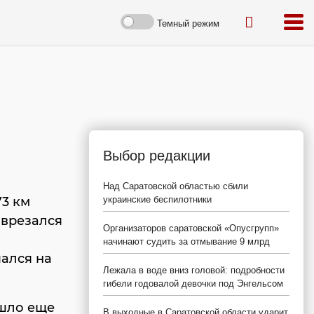
Темный режим
Выбор редакции
Над Саратовской областью сбили
73 км
украинские беспилотники
 врезался
Организаторов саратовской «Опусгрупп»
начинают судить за отмывание 9 млрд
ался на
Лежала в воде вниз головой: подробности
гибели годовалой девочки под Энгельсом
ошло еще
В выходные в Саратовской области ударит