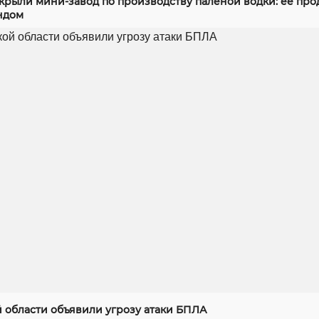
скрыли мини-завод по производству паленой водки: ее про
ндом
й области объявили угрозу атаки БПЛА