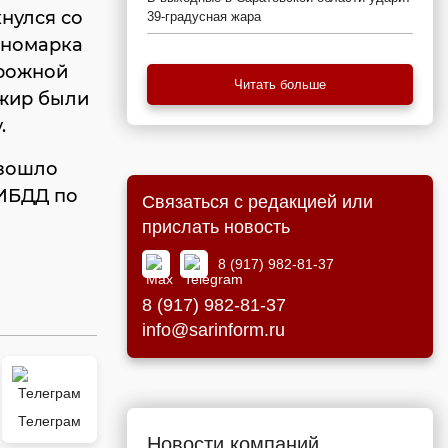
кнулся со
39-градусная жара
иномарка
орожной
Читать больше
ажир были
.
изошло
ГИБДД по
Связаться с редакцией или
прислать новость
8 (917) 982-81-37
8 (917) 982-81-37
info@sarinform.ru
Телеграм
Новости компаний