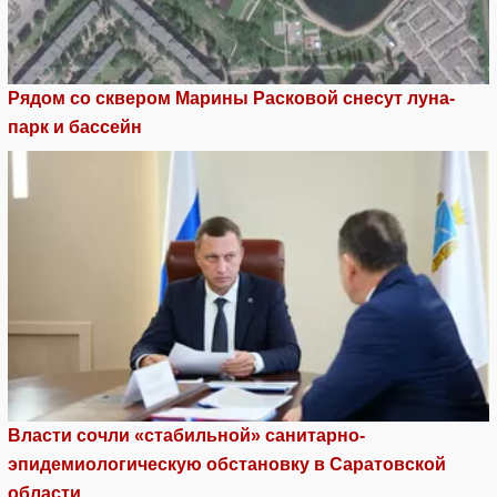
Рядом со сквером Марины Расковой снесут луна-
парк и бассейн
Власти сочли «стабильной» санитарно-
эпидемиологическую обстановку в Саратовской
области