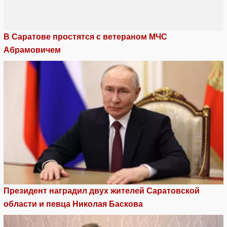
В Саратове простятся с ветераном МЧС
Абрамовичем
Президент наградил двух жителей Саратовской
области и певца Николая Баскова