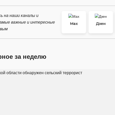
ь на наши каналы и
самые важные и интересные
Max
Дзен
рвым
рное за неделю