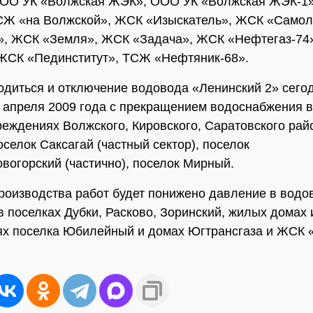
ООО УК «Волжская ЖЭК», ООО УК «Волжская ЖЭК-1
СЖ «на Волжской», ЖСК «Изыскатель», ЖСК «Самол
», ЖСК «Земля», ЖСК «Задача», ЖСК «Нефтегаз-74
ЖСК «Пединститут», ТСЖ «Нефтяник-68».
одиться и отключение водовода «Ленинский 2» сегод
7 апреля 2009 года с прекращением водоснабжения 
реждениях Волжского, Кировского, Саратовского рай
оселок Саксагай (частный сектор), поселок
вогорский (частично), поселок Мирный.
роизводства работ будет понижено давление в водо
в поселках Дубки, Расково, Зоринский, жилых домах 
х поселка Юбилейный и домах Югтрансгаза и ЖСК 