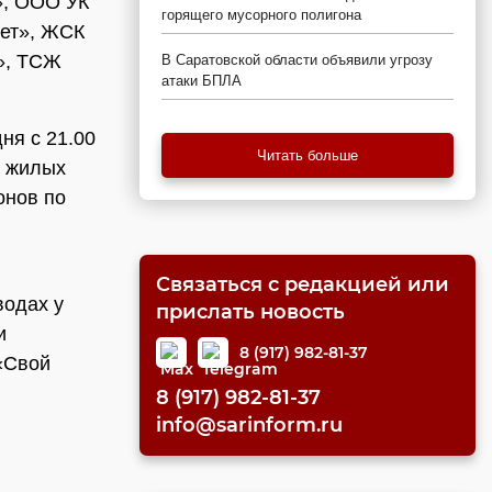
», ООО УК
горящего мусорного полигона
ет», ЖСК
», ТСЖ
В Саратовской области объявили угрозу
атаки БПЛА
ня с 21.00
Читать больше
в жилых
онов по
Связаться с редакцией или
водах у
прислать новость
и
8 (917) 982-81-37
«Свой
8 (917) 982-81-37
info@sarinform.ru