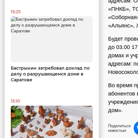
адресам: 
«ПНКБ», Т
15:25
«Соборная
«Альянс», 
Будет пров
до 03.00 1
домах и уч
адресам: п
Бастрыкин затребовал доклад по
Новосоколо
делу о разрушающемся доме в
Саратове
Во время п
абонентов 
15:10
учреждения
дом».
Поделиться
новостью: