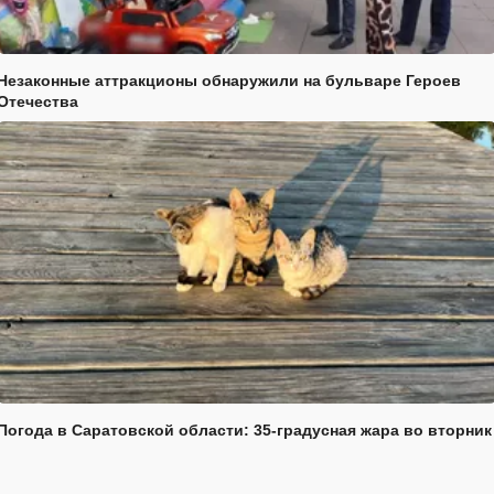
Незаконные аттракционы обнаружили на бульваре Героев
Отечества
Погода в Саратовской области: 35-градусная жара во вторник