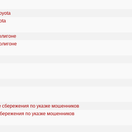
ota
олигоне
сбережения по указке мошенников