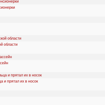
сионерки
ой области
ссейн
а и прятал их в носок