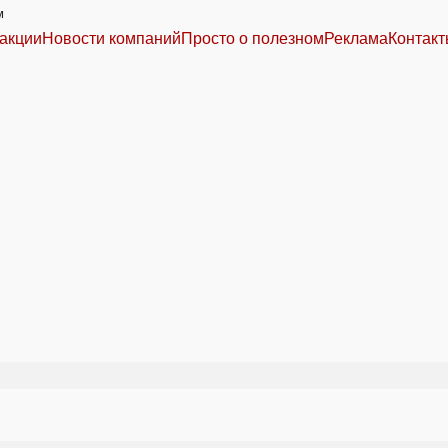
м
акции
Новости компаний
Просто о полезном
Реклама
Контак