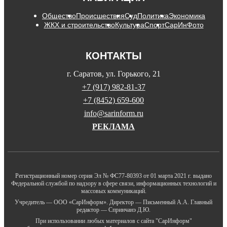
Общество
Происшествия
Суд
Политика
Экономика
ЖКХ и строительство
Культура
Спорт
СарИнФото
КОНТАКТЫ
г. Саратов, ул. Горького, 21
+7 (917) 982-81-37
+7 (8452) 659-600
info@sarinform.ru
РЕКЛАМА
Регистрационный номер серия Эл № ФС77-80393 от 01 марта 2021 г. выдано
Федеральной службой по надзору в сфере связи, информационных технологий и
массовых коммуникаций.
Учредитель — ООО «СарИнформ». Директор — Письменный А.А. Главный
редактор — Спринчанэ Д.Ю.
При использовании любых материалов с сайта "СарИнформ"