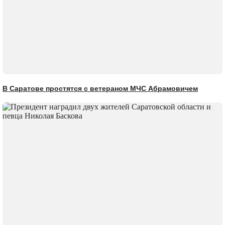
В Саратове простятся с ветераном МЧС Абрамовичем