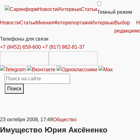
Новости
Интервью
Статьи
Темный режим
Новости
Статьи
Мнения
Фоторепортажи
Интервью
Выбор
Н
редакции
к
Телефоны для связи
+7 (8452) 659-600
+7 (917) 982-81-37
Поиск
23 октября 2008, 17:49
Общество
Имущество Юрия Аксёненко