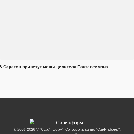
В Саратов привезут мощи целителя Пантелеимона
© 2006-2026 © "СарИнформ". Сетевое издание "СарИнформ".