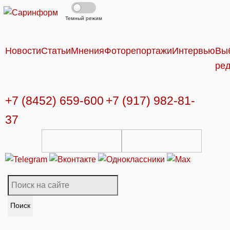
Темный режим
Новости
Статьи
Мнения
Фоторепортажи
Интервью
Вы
ре
+7 (8452) 659-600
+7 (917) 982-81-
37
Поиск