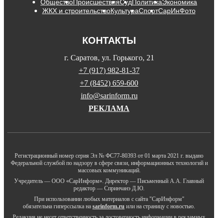
Общество
Происшествия
Суд
Политика
Экономика
ЖКХ и строительство
Культура
Спорт
СарИнФото
КОНТАКТЫ
г. Саратов, ул. Горького, 21
+7 (917) 982-81-37
+7 (8452) 659-600
info@sarinform.ru
РЕКЛАМА
Регистрационный номер серия Эл № ФС77-80393 от 01 марта 2021 г. выдано
Федеральной службой по надзору в сфере связи, информационных технологий и
массовых коммуникаций.
Учредитель — ООО «СарИнформ». Директор — Письменный А.А. Главный
редактор — Спринчанэ Д.Ю.
При использовании любых материалов с сайта "СарИнформ"
обязательна гиперссылка на
sarinform.ru
или на страницу с новостью.
Редакция не несет ответственность за достоверность информации в рекламных