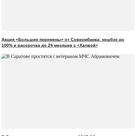
Акция «Большие перемены» от Совкомбанка: кешбэк до
100% и рассрочка до 24 месяцев с «Халвой»