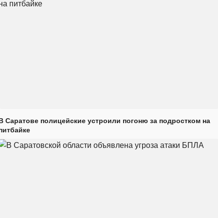
В Саратове полицейские устроили погоню за подростком на
питбайке