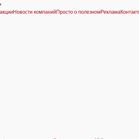
м
акции
Новости компаний
Просто о полезном
Реклама
Контак