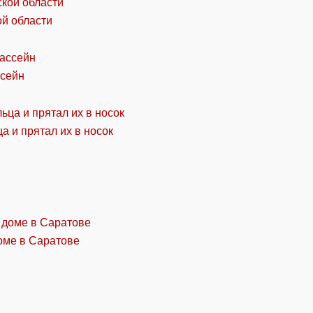
ой области
ссейн
а и прятал их в носок
оме в Саратове