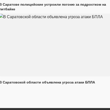
В Саратове полицейские устроили погоню за подростком на
питбайке
В Саратовской области объявлена угроза атаки БПЛА