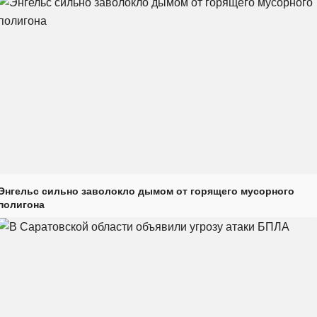
Энгельс сильно заволокло дымом от горящего мусорного
полигона