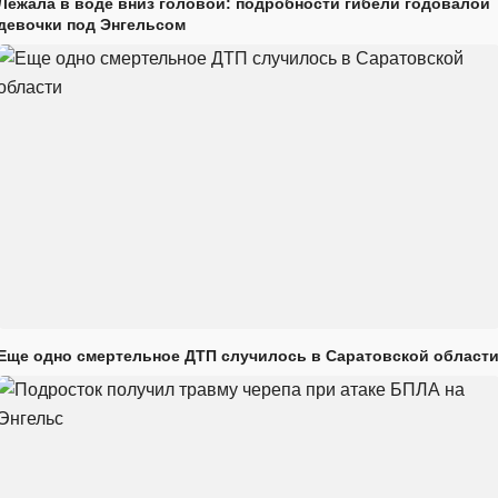
Лежала в воде вниз головой: подробности гибели годовалой
девочки под Энгельсом
Еще одно смертельное ДТП случилось в Саратовской област