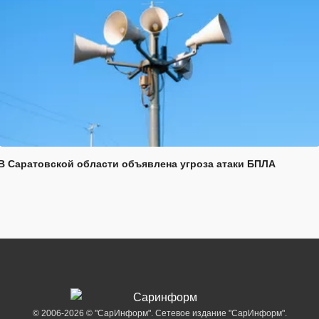
В Саратовской области объявлена угроза атаки БПЛА
© 2006-2026 © "СарИнформ". Сетевое издание "СарИнформ".