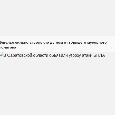
Энгельс сильно заволокло дымом от горящего мусорного
полигона