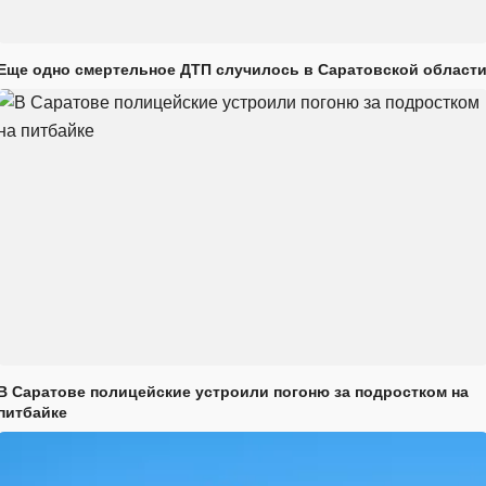
Еще одно смертельное ДТП случилось в Саратовской област
В Саратове полицейские устроили погоню за подростком на
питбайке