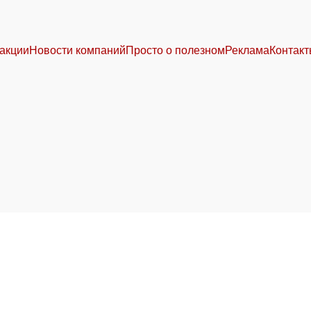
акции
Новости компаний
Просто о полезном
Реклама
Контак