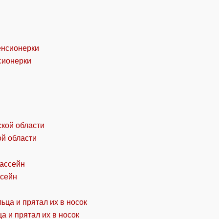
сионерки
ой области
ссейн
а и прятал их в носок