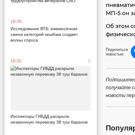
трудоустройства ветеранов СВО
пневмати
МП-5 он з
18:39
Об этом с
Исследование ВТБ: ежемесячная
физическо
смена категорий кешбэка создает
волны спроса
Поделиться
новостью:
18:20
Подпишитес
получайте 
новости пе
Инспекторы ГИБДД раскрыли
незаконную перевозку 38 туш баранов
Популя