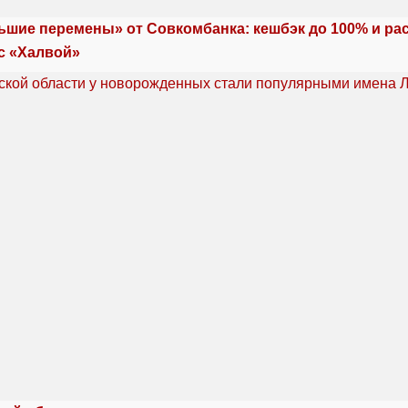
ьшие перемены» от Совкомбанка: кешбэк до 100% и ра
с «Халвой»