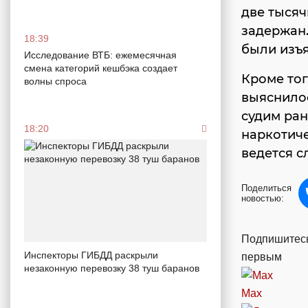
две тысяч
задержан
18:39
были изъя
Исследование ВТБ: ежемесячная
смена категорий кешбэка создает
Кроме тог
волны спроса
выяснилос
судим ран
18:20
наркотиче
ведется с
Поделиться
новостью:
Подпишитесь
Инспекторы ГИБДД раскрыли
первым
незаконную перевозку 38 туш баранов
Max