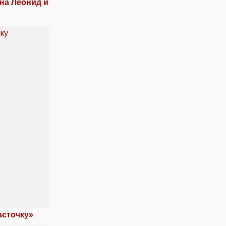
на Леонид и
асточку»