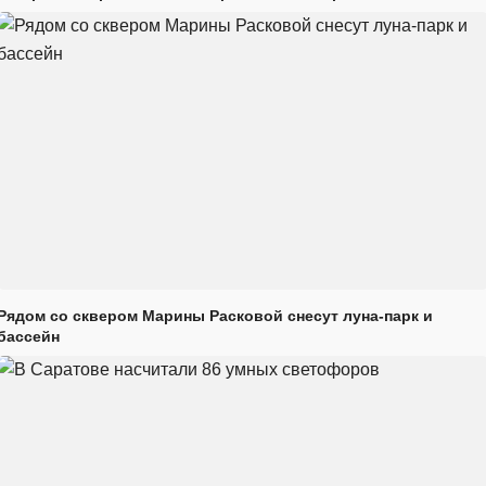
Рядом со сквером Марины Расковой снесут луна-парк и
бассейн