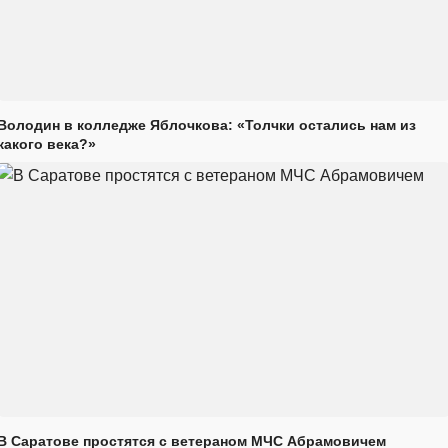
Володин в колледже Яблочкова: «Толчки остались нам из
какого века?»
В Саратове простятся с ветераном МЧС Абрамовичем