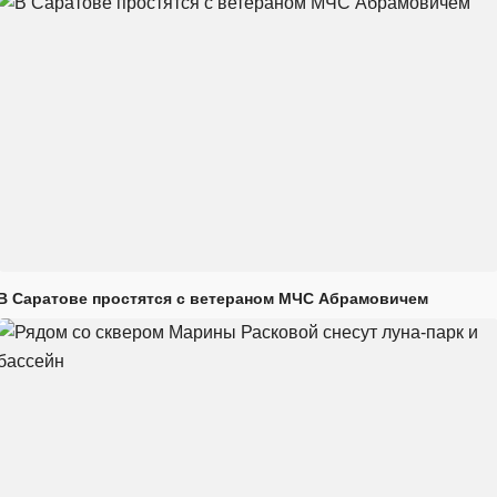
В Саратове простятся с ветераном МЧС Абрамовичем