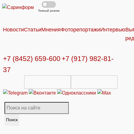
Темный режим
Новости
Статьи
Мнения
Фоторепортажи
Интервью
Вы
ре
+7 (8452) 659-600
+7 (917) 982-81-
37
Поиск