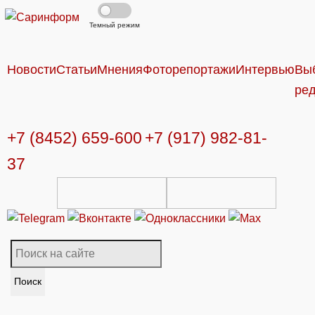
Темный режим
Новости
Статьи
Мнения
Фоторепортажи
Интервью
Вы
ре
+7 (8452) 659-600
+7 (917) 982-81-
37
Поиск