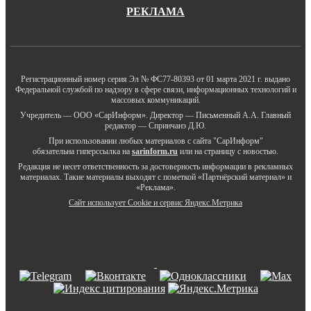
РЕКЛАМА
Регистрационный номер серия Эл № ФС77-80393 от 01 марта 2021 г. выдано
Федеральной службой по надзору в сфере связи, информационных технологий и
массовых коммуникаций.
Учредитель — ООО «СарИнформ». Директор — Письменный А.А. Главный
редактор — Спринчанэ Д.Ю.
При использовании любых материалов с сайта "СарИнформ"
обязательна гиперссылка на
sarinform.ru
или на страницу с новостью.
Редакция не несет ответственность за достоверность информации в рекламных
материалах. Такие материалы выходят с пометкой «Партнёрский материал» и
«Реклама».
Сайт использует Cookie и сервиc Яндекс.Метрика