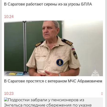
В Саратове работают сирены из-за угрозы БПЛА
10:24
Иск на тот свет
Как газовики подали в суд на умершую 10 лет назад
«должницу»
08:00
В Саратове простятся с ветераном МЧС Абрамовичем
10:23