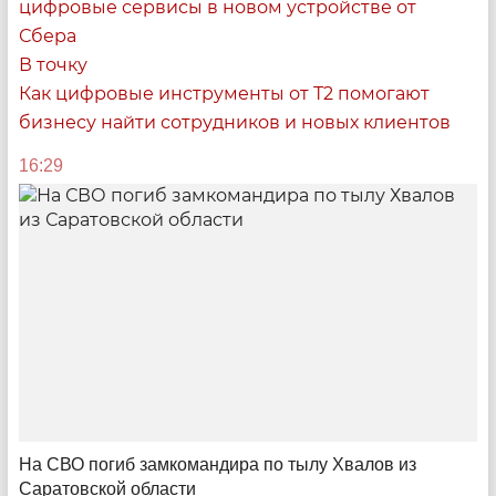
цифровые сервисы в новом устройстве от
новый пляж и Саратов на купюре
Сбера
В точку
14:33
Как цифровые инструменты от Т2 помогают
бизнесу найти сотрудников и новых клиентов
16:29
Самый умный банкомат
Искусственный интеллект, оценка здоровья и
цифровые сервисы в новом устройстве от Сбера
На СВО погиб замкомандира по тылу Хвалов из
08:00
Саратовской области