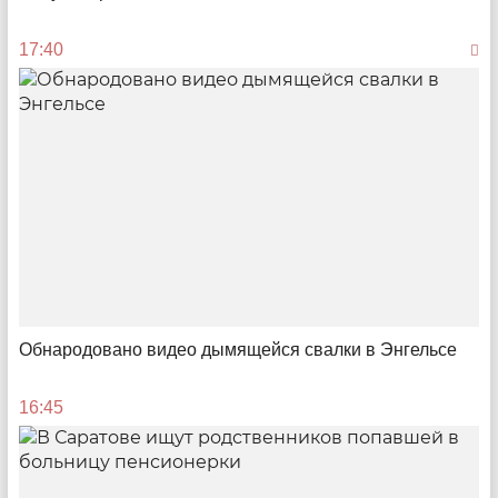
17:40
«Открытие новых вкусов – очень «романтичный»
процесс»
Саратовский ресторатор раскрыл секреты успеха
своего заведения
Обнародовано видео дымящейся свалки в Энгельсе
10:15
16:45