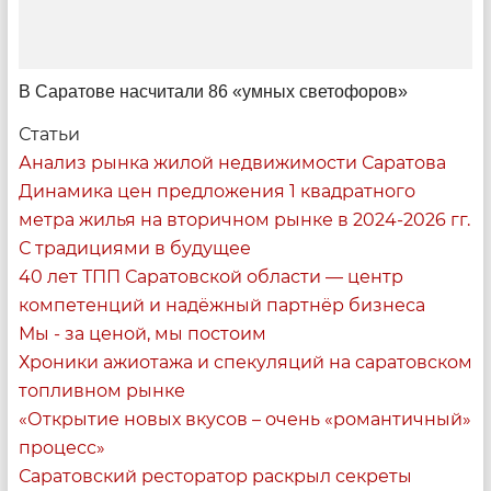
В Саратове насчитали 86 «умных светофоров»
Шаг за сцену
Статьи
Как десятки людей создают спектакли в недрах
Анализ рынка жилой недвижимости Саратова
театра
Динамика цен предложения 1 квадратного
метра жилья на вторичном рынке в 2024-2026 гг.
08:00
С традициями в будущее
40 лет ТПП Саратовской области — центр
компетенций и надёжный партнёр бизнеса
Мы - за ценой, мы постоим
Хроники ажиотажа и спекуляций на саратовском
топливном рынке
«Открытие новых вкусов – очень «романтичный»
процесс»
Саратовский ресторатор раскрыл секреты