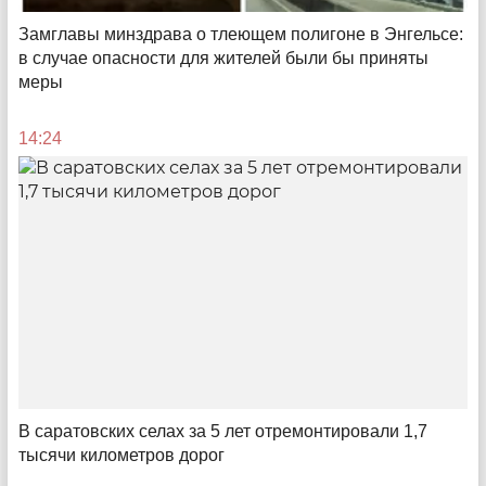
Замглавы минздрава о тлеющем полигоне в Энгельсе:
в случае опасности для жителей были бы приняты
меры
Любимый малый бизнес
Об успехе и поощрении местных
14:24
предпринимателей
11:09
В саратовских селах за 5 лет отремонтировали 1,7
тысячи километров дорог