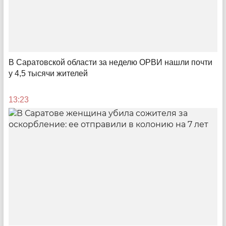
Выход на новый уровень
В Саратовской области за неделю ОРВИ нашли почти
у 4,5 тысячи жителей
Что T2 успела до Нового года
13:23
13:59