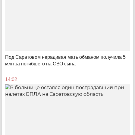
08:00
Под Саратовом нерадивая мать обманом получила 5
млн за погибшего на СВО сына
14:02
Складные речи
О надеждах саратовских властей на миллиарды от
инвестиций в логистику
10:00