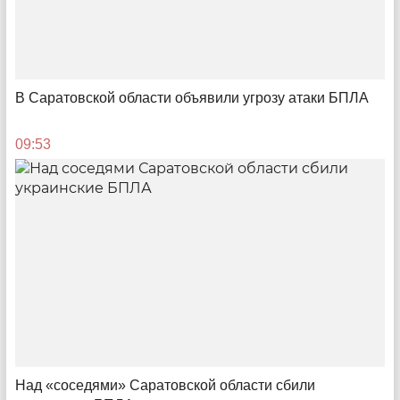
Грубоперевозки
Как на общественном транспорте Саратова ставят
эксперименты с брутто-контрактами и каких итогов
ждать
В Саратовской области объявили угрозу атаки БПЛА
10:12
09:53
Горежилстрой
Над «соседями» Саратовской области сбили