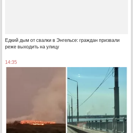
Едкий дым от свалки в Энгельсе: граждан призвали
реже выходить на улицу
«Дома хорошо, но и в гостях круто»
Почему стоит отправиться в путешествие в
Самарскую область? Тур глазами блогеров
14:35
15:07