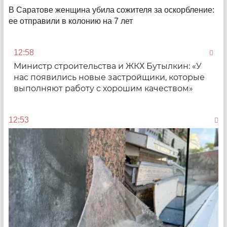
В Саратове женщина убила сожителя за оскорбление:
Итоги года – 2024
ее отправили в колонию на 7 лет
Атака БПЛА, кино про Саратов, «главопад»,
скоростной трамвай
12:58
08:00
Министр строительства и ЖКХ Бутылкин: «У
нас появились новые застройщики, которые
выполняют работу с хорошим качеством»
12:53
Постэнтузиазм
Как неравнодушные люди с очень небольшой
зарплатой пытаются тушить пожары в районах