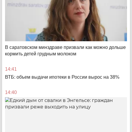
В саратовском минздраве призвали как можно дольше
кормить детей грудным молоком
14:41
Куры под прицелом
ВТБ: объем выдачи ипотеки в России вырос на 38%
Зачем в регионах убивают тысячи несушек и грозит
ли это Саратовской области
14:40
17:43