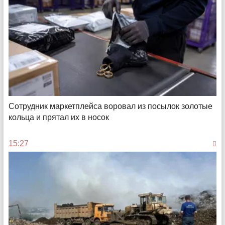
Финансовая шпаргалка для всей семьи
Как копить в 20, 40 и 60 лет
Сотрудник маркетплейса воровал из посылок золотые
кольца и прятал их в носок
08:00
15:27