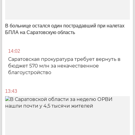
В больнице остался один пострадавший при налетах
БПЛА на Саратовскую область
14:02
Саратовская прокуратура требует вернуть в
Из-под земли достали
бюджет 570 млн за некачественное
Археологи представили находки, сделанные в
благоустройство
Саратовской области
14:03
13:43