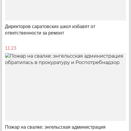
Директоров саратовских школ избавят от
ответственности за ремонт
Доступные деньги
Как быстро и без бумажной рутины саратовским
11:23
предпринимателям получить средства на развитие
08:00
Пожар на свалке: энгельсская администрация