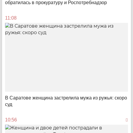
обратилась в прокуратуру и Роспотребнадзор
Зарабатывай, тратя
11:08
Как получить доход с помощью кредитной карты
ПСБ
09:36
В Саратове женщина застрелила мужа из ружья: скоро
суд
10:56
Факторинг для бизнеса
У предпринимателей растет спрос на беззалоговое