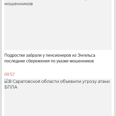
Стоп, кадры!
В Саратовской области дефицит чиновников-
управленцев: профессионалы не хотят, дилетанты
не могут
Подростки забрали у пенсионеров из Энгельса
10:53
последние сбережения по указке мошенников
09:57