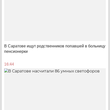
Камерные меры
В Саратове ищут родственников попавшей в больницу
пенсионерки
Как «Безопасный город» помогает отправлять
преступников за решетку и что ожидать саратовцам
16:44
10:38