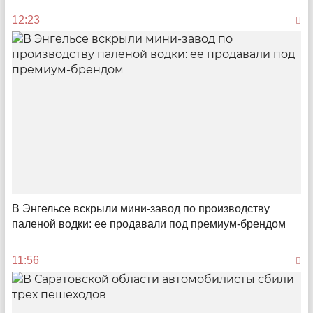
12:23
«С...» и «К...» сидели на трубе
Зачем «Саратовводоканал» и «КВС» менялись
В Энгельсе вскрыли мини-завод по производству
местами и к чему это привело
паленой водки: ее продавали под премиум-брендом
19:53
11:56