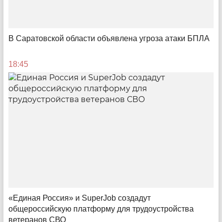
Анализ рынка жилой недвижимости Саратова
Динамика цен предложения 1 квадратного метра
жилья на вторичном рынке в 2024-2026 гг.
В Саратовской области объявлена угроза атаки БПЛА
11:34
18:45
С традициями в будущее
«Единая Россия» и SuperJob создадут
общероссийскую платформу для трудоустройства
40 лет ТПП Саратовской области — центр
компетенций и надёжный партнёр бизнеса
ветеранов СВО