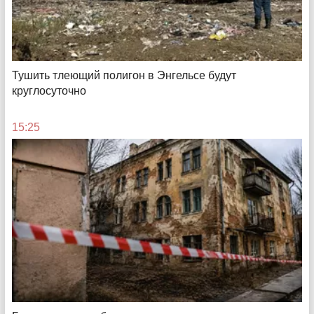
Набитые карманы
Тушить тлеющий полигон в Энгельсе будут
Что дадут Саратову 9 тысяч платных парковок и чего
круглосуточно
лишатся горожане
15:25
17:45