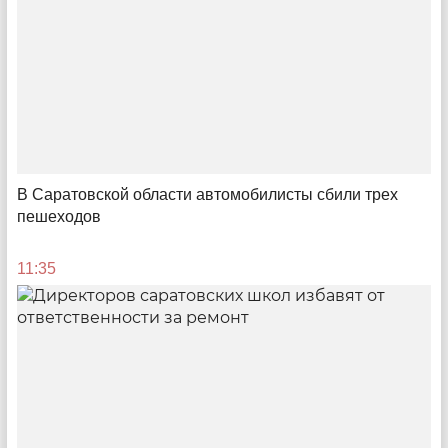
Альфа Конфа Практика в Саратове
В Саратовской области автомобилисты сбили трех
Как более 700 предпринимателей вдохновлялись,
пешеходов
взаимодействовали и перенимали опыт у топовых
спикеров
11:35
11:15