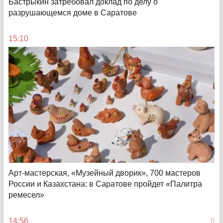
Бастрыкин затребовал доклад по делу о
Конкурентная среда
разрушающемся доме в Саратове
Рост предпринимательства в Поволжье: 22 тысячи
новых бизнесов открылось с начала года при
поддержке Сбера
15:10
14:40
Арт-мастерская, «Музейный дворик», 700 мастеров
России и Казахстана: в Саратове пройдет «Палитра
ремесел»
Гении пассивного взыска
О мультимиллионных долгах перед ресурсниками
на фоне «спящих» приставов
14:56