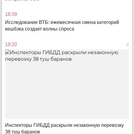
18:39
14:16
Исследование ВТБ: ежемесячная смена категорий
кешбэка создает волны спроса
18:20
Мы - за ценой, мы постоим
Хроники ажиотажа и спекуляций на саратовском
топливном рынке
Инспекторы ГИБДД раскрыли незаконную перевозку
12:18
38 туш баранов