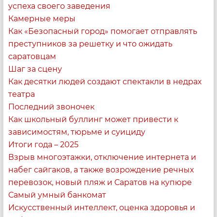
успеха своего заведения
Последний звоночек
Камерные меры
Как школьный буллинг может привести к
Как «Безопасный город» помогает отправлять
зависимостям, тюрьме и суициду
преступников за решетку и что ожидать
саратовцам
08:00
Шаг за сцену
Как десятки людей создают спектакли в недрах
театра
Последний звоночек
Как школьный буллинг может привести к
зависимостям, тюрьме и суициду
Итоги года – 2025
Взрыв многоэтажки, отключение интернета и
набег сайгаков, а также возрождение речных
перевозок, новый пляж и Саратов на купюре
Итоги года – 2025
Самый умный банкомат
Взрыв многоэтажки, отключение интернета и набег
Искусственный интеллект, оценка здоровья и
сайгаков, а также возрождение речных перевозок,